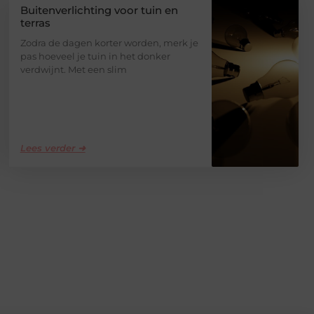
Buitenverlichting voor tuin en
terras
Zodra de dagen korter worden, merk je
pas hoeveel je tuin in het donker
verdwijnt. Met een slim
Lees verder ➜