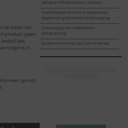
Veilig en efficiënt boren in beton
Fysiotherapie Ermelo: professionele
begeleiding bij herstel en beweging
n op basis van
Overweeg je een esthetische
behandeling
 of product gaan
edrijf laat
Buitenverlichting voor tuin en terras
 vervolgens in
Word Onderdeel van Onze
Community!
nformeer gerust
Registreer je vandaag nog en begin
e
met het delen van jouw unieke
perspectief. Jouw woorden kunnen
informeren, inspireren, vermaken en
verbinden – ze verdienen het om
gehoord te worden!