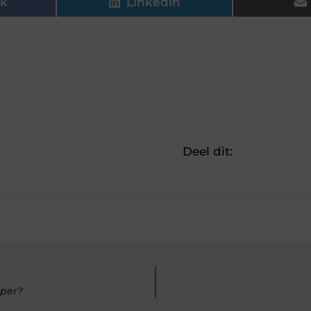
k
LinkedIn
Deel dit:
pper?