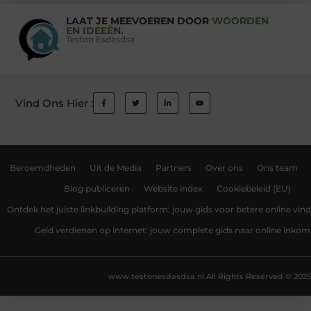
LAAT JE MEEVOEREN DOOR
WOORDEN
EN IDEEËN.
Teston Esdasdsa
Vind Ons Hier :
Beroemdheden
Uit de Media
Partners
Over ons
Ons team
Blog publiceren
Website index
Cookiebeleid (EU)
Ontdek het juiste linkbuilding platform: jouw gids voor betere online vin
Geld verdienen op internet: jouw complete gids naar online inko
www.testonesdasdsa.nl.
All Rights Reserved © 2025