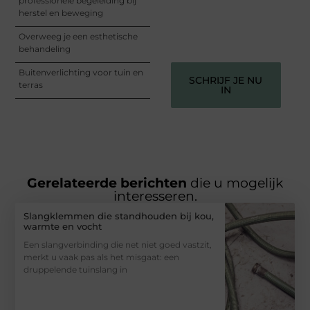
professionele begeleiding bij
vermaken en verbinden –
herstel en beweging
ze verdienen het om
gehoord te worden!
Overweeg je een esthetische
behandeling
Buitenverlichting voor tuin en
SCHRIJF JE NU
terras
IN
Gerelateerde berichten
die u mogelijk
interesseren.
Slangklemmen die standhouden bij kou,
warmte en vocht
Een slangverbinding die net niet goed vastzit,
merkt u vaak pas als het misgaat: een
druppelende tuinslang in