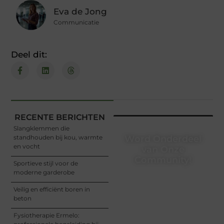
Eva de Jong
Communicatie
Deel dit:
RECENTE BERICHTEN
Slangklemmen die
standhouden bij kou, warmte
Word Onderdeel
en vocht
van Onze
Community!
Sportieve stijl voor de
moderne garderobe
Registreer je vandaag nog
en begin met het delen
Veilig en efficiënt boren in
van jouw unieke
beton
perspectief. Jouw
woorden kunnen
Fysiotherapie Ermelo:
informeren, inspireren,