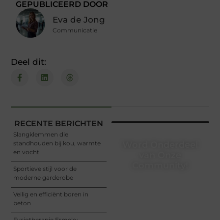
GEPUBLICEERD DOOR
Eva de Jong
Communicatie
Deel dit:
RECENTE BERICHTEN
Slangklemmen die
standhouden bij kou, warmte
Word Onderdeel
en vocht
van Onze
Community!
Sportieve stijl voor de
moderne garderobe
Registreer je vandaag nog
en begin met het delen
Veilig en efficiënt boren in
van jouw unieke
beton
perspectief. Jouw
woorden kunnen
Fysiotherapie Ermelo: