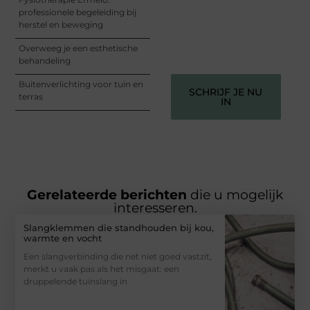
informeren, inspireren,
professionele begeleiding bij
vermaken en verbinden –
herstel en beweging
ze verdienen het om
gehoord te worden!
Overweeg je een esthetische
behandeling
Buitenverlichting voor tuin en
SCHRIJF JE NU
terras
IN
Gerelateerde berichten
die u mogelijk
interesseren.
Slangklemmen die standhouden bij kou,
warmte en vocht
Een slangverbinding die net niet goed vastzit,
merkt u vaak pas als het misgaat: een
druppelende tuinslang in