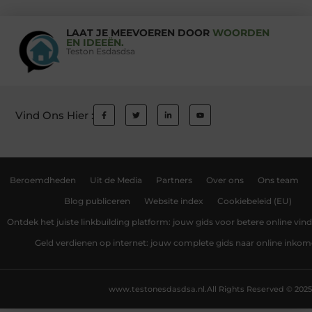
LAAT JE MEEVOEREN DOOR
WOORDEN
EN IDEEËN.
Teston Esdasdsa
Vind Ons Hier :
Beroemdheden
Uit de Media
Partners
Over ons
Ons team
Blog publiceren
Website index
Cookiebeleid (EU)
Ontdek het juiste linkbuilding platform: jouw gids voor betere online vin
Geld verdienen op internet: jouw complete gids naar online inko
www.testonesdasdsa.nl.
All Rights Reserved © 2025