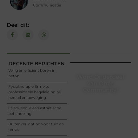
Communicatie
Deel dit:
RECENTE BERICHTEN
Veilig en efficiënt boren in
beton
Word Onderdeel
van Onze
Fysiotherapie Ermelo:
Community!
professionele begeleiding bij
herstel en beweging
Registreer je vandaag nog
en begin met het delen
Overweeg je een esthetische
van jouw unieke
behandeling
perspectief. Jouw
woorden kunnen
Buitenverlichting voor tuin en
informeren, inspireren,
terras
vermaken en verbinden –