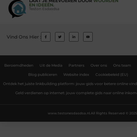
LAAT JE MEEVOEREN DOOR
WOORDEN
EN IDEEËN.
Teston Esdasdsa
Vind Ons Hier :
Beroemdheden
Uit de Media
Partners
Over ons
Ons team
Blog publiceren
Website index
Cookiebeleid (EU)
Ontdek het juiste linkbuilding platform: jouw gids voor betere online vin
Geld verdienen op internet: jouw complete gids naar online inko
www.testonesdasdsa.nl.
All Rights Reserved © 2025