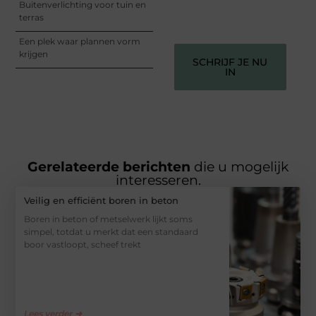
ze verdienen het om
Buitenverlichting voor tuin en
gehoord te worden!
terras
Een plek waar plannen vorm
krijgen
SCHRIJF JE NU
IN
Gerelateerde berichten
die u mogelijk
interesseren.
Veilig en efficiënt boren in beton
Boren in beton of metselwerk lijkt soms
simpel, totdat u merkt dat een standaard
boor vastloopt, scheef trekt
Lees verder ➜