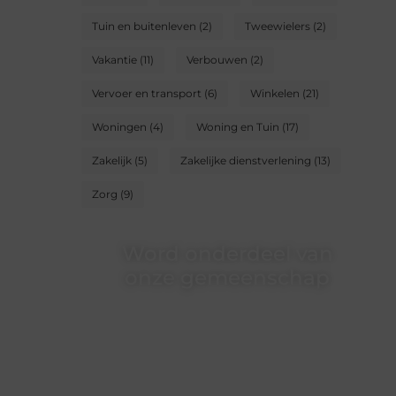
Tuin en buitenleven
(2)
Tweewielers
(2)
Vakantie
(11)
Verbouwen
(2)
Vervoer en transport
(6)
Winkelen
(21)
Woningen
(4)
Woning en Tuin
(17)
Zakelijk
(5)
Zakelijke dienstverlening
(13)
Zorg
(9)
Word onderdeel van
onze gemeenschap
Wij zijn een veelzijdig blogplatform dat
toegankelijk is voor iedereen – of je nu een
passie hebt voor schrijven, lezen of beide.
Onze algemene blog biedt een podium
voor diverse onderwerpen en persoonlijke
verhalen.