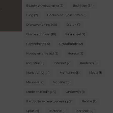
Beauty en verzorging
(2)
Bedrijven
(34)
Blog
(7)
Boeken en Tijdschriften
(1)
Dienstverlening
(40)
Dieren
(1)
Eten en drinken
(10)
Financieel
(7)
Gezondheid
(16)
Groothandel
(2)
Hobby en vrije tijd
(2)
Horeca
(2)
Industrie
(6)
Internet
(2)
Kinderen
(1)
Management
(1)
Marketing
(5)
Media
(1)
Meubels
(2)
Mobiliteit
(1)
Mode en Kleding
(9)
Onderwijs
(1)
Particuliere dienstverlening
(7)
Relatie
(2)
Sport
(7)
Telefonie
(1)
Toerisme
(2)