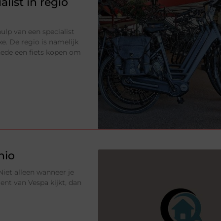
alist in regio
ulp van een specialist
e. De regio is namelijk
hede een fiets kopen om
nio
Niet alleen wanneer je
ment van Vespa kijkt, dan