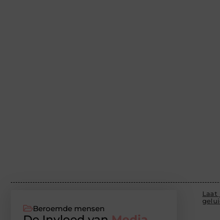
Laat 
gelu
Beroemde mensen
De Invloed van
Media