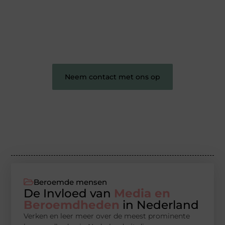
en persoonlijke verhalen.
❝
Word onderdeel van onze community en
draag bij aan een inspirerende plek waar ideeën
tot leven komen en gedeeld worden.
❞
Neem contact met ons op
Beroemde mensen
De Invloed van
Media en
Beroemdheden
in Nederland
Verken en leer meer over de meest prominente