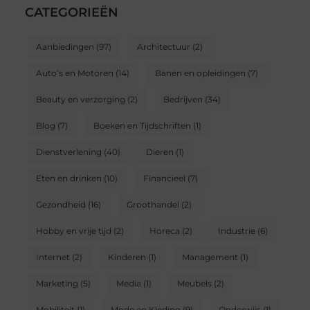
CATEGORIEËN
Aanbiedingen
(97)
Architectuur
(2)
Auto’s en Motoren
(14)
Banen en opleidingen
(7)
Beauty en verzorging
(2)
Bedrijven
(34)
Blog
(7)
Boeken en Tijdschriften
(1)
Dienstverlening
(40)
Dieren
(1)
Eten en drinken
(10)
Financieel
(7)
Gezondheid
(16)
Groothandel
(2)
Hobby en vrije tijd
(2)
Horeca
(2)
Industrie
(6)
Internet
(2)
Kinderen
(1)
Management
(1)
Marketing
(5)
Media
(1)
Meubels
(2)
Mobiliteit
(1)
Mode en Kleding
(9)
Onderwijs
(1)