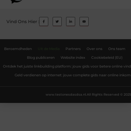
Vind Ons Hier :
Beroemdheden
Uit de Media
Partners
Over ons
Ons team
Blog publiceren
Website index
Cookiebeleid (EU)
Ontdek het juiste linkbuilding platform: jouw gids voor betere online vin
Geld verdienen op internet: jouw complete gids naar online inko
www.testonesdasdsa.nl.
All Rights Reserved © 2025