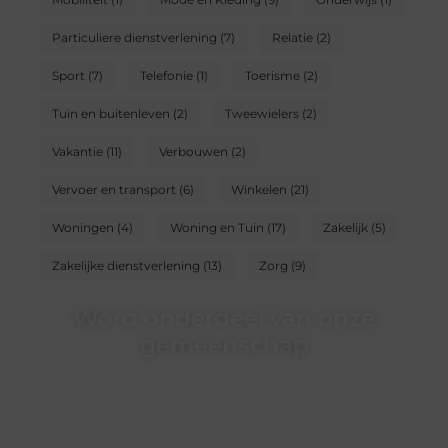
Particuliere dienstverlening
(7)
Relatie
(2)
Sport
(7)
Telefonie
(1)
Toerisme
(2)
Tuin en buitenleven
(2)
Tweewielers
(2)
Vakantie
(11)
Verbouwen
(2)
Vervoer en transport
(6)
Winkelen
(21)
Woningen
(4)
Woning en Tuin
(17)
Zakelijk
(5)
Zakelijke dienstverlening
(13)
Zorg
(9)
Word onderdeel van onze
gemeenschap
Wij zijn een veelzijdig blogplatform dat
toegankelijk is voor iedereen – of je nu een passie
hebt voor schrijven, lezen of beide. Onze algemene
blog biedt een podium voor diverse onderwerpen