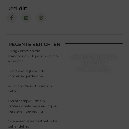
Deel dit:
RECENTE BERICHTEN
Slangklemmen die
standhouden bij kou, warmte
Word Onderdeel
en vocht
van Onze
Community!
Sportieve stijl voor de
moderne garderobe
Registreer je vandaag nog
en begin met het delen
Veilig en efficiënt boren in
van jouw unieke
beton
perspectief. Jouw
woorden kunnen
Fysiotherapie Ermelo:
informeren, inspireren,
professionele begeleiding bij
vermaken en verbinden –
herstel en beweging
ze verdienen het om
gehoord te worden!
Overweeg je een esthetische
behandeling