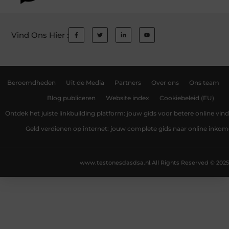
Vind Ons Hier :
Beroemdheden
Uit de Media
Partners
Over ons
Ons team
Blog publiceren
Website index
Cookiebeleid (EU)
Ontdek het juiste linkbuilding platform: jouw gids voor betere online vin
Geld verdienen op internet: jouw complete gids naar online inko
www.testonesdasdsa.nl.
All Rights Reserved © 2025