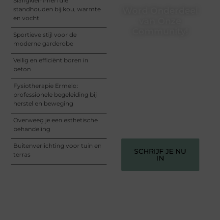
Slangklemmen die
standhouden bij kou, warmte
Word Onderdeel
en vocht
van Onze
Community!
Sportieve stijl voor de
moderne garderobe
Registreer je vandaag nog
en begin met het delen
Veilig en efficiënt boren in
van jouw unieke
beton
perspectief. Jouw
woorden kunnen
Fysiotherapie Ermelo:
informeren, inspireren,
professionele begeleiding bij
vermaken en verbinden –
herstel en beweging
ze verdienen het om
gehoord te worden!
Overweeg je een esthetische
behandeling
Buitenverlichting voor tuin en
SCHRIJF JE NU
terras
IN