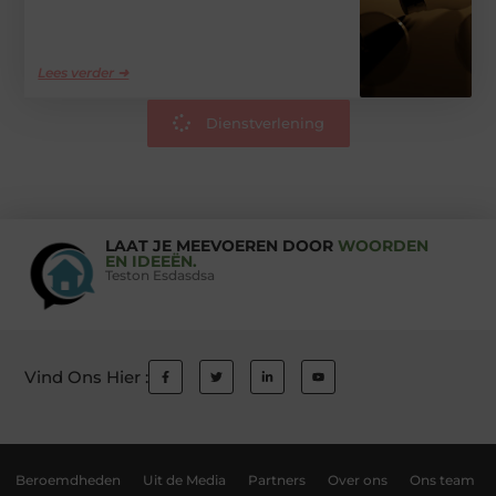
Lees verder ➜
Dienstverlening
LAAT JE MEEVOEREN DOOR
WOORDEN
EN IDEEËN.
Teston Esdasdsa
Vind Ons Hier :
Beroemdheden
Uit de Media
Partners
Over ons
Ons team