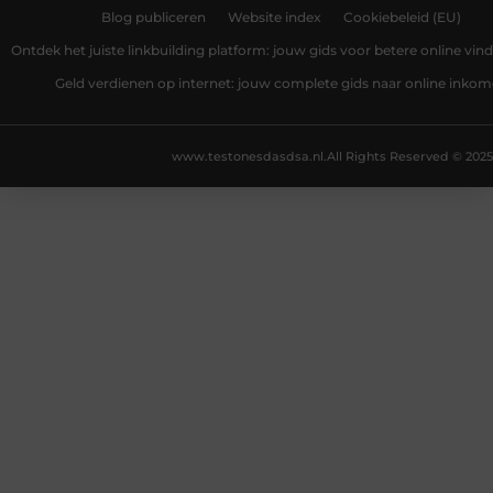
Blog publiceren
Website index
Cookiebeleid (EU)
Ontdek het juiste linkbuilding platform: jouw gids voor betere online vin
Geld verdienen op internet: jouw complete gids naar online inko
www.testonesdasdsa.nl.
All Rights Reserved © 2025