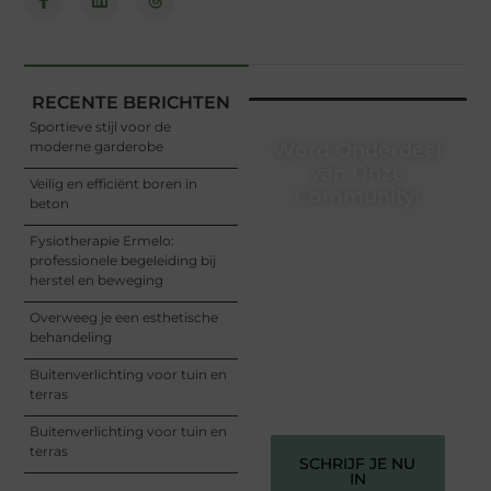
RECENTE BERICHTEN
Sportieve stijl voor de
moderne garderobe
Word Onderdeel
van Onze
Veilig en efficiënt boren in
Community!
beton
Registreer je vandaag nog
Fysiotherapie Ermelo:
en begin met het delen
professionele begeleiding bij
van jouw unieke
herstel en beweging
perspectief. Jouw
woorden kunnen
Overweeg je een esthetische
informeren, inspireren,
behandeling
vermaken en verbinden –
ze verdienen het om
Buitenverlichting voor tuin en
gehoord te worden!
terras
Buitenverlichting voor tuin en
terras
SCHRIJF JE NU
IN