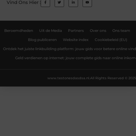
Vind Ons Hier :
Beroemdheden
Uit de Media
Partners
Over ons
Ons team
Blog publiceren
Website index
Cookiebeleid (EU)
Ontdek het juiste linkbuilding platform: jouw gids voor betere online vin
Geld verdienen op internet: jouw complete gids naar online inko
www.testonesdasdsa.nl.
All Rights Reserved © 2025