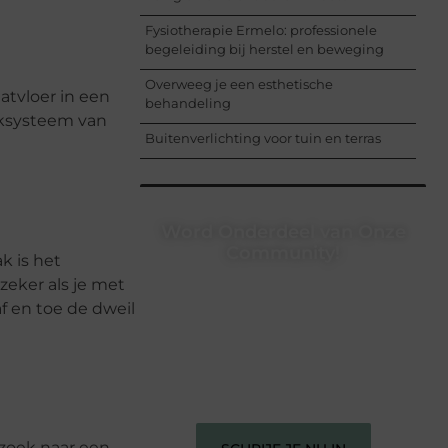
Fysiotherapie Ermelo: professionele
begeleiding bij herstel en beweging
Overweeg je een esthetische
aatvloer in een
behandeling
liksysteem van
Buitenverlichting voor tuin en terras
Word Onderdeel van Onze
Community!
k is het
zeker als je met
Registreer je vandaag nog en begin
f en toe de dweil
met het delen van jouw unieke
perspectief. Jouw woorden kunnen
informeren, inspireren, vermaken en
verbinden – ze verdienen het om
gehoord te worden!
 zoek naar een