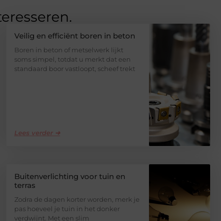
teresseren.
Veilig en efficiënt boren in beton
Boren in beton of metselwerk lijkt
soms simpel, totdat u merkt dat een
standaard boor vastloopt, scheef trekt
Lees verder ➜
Buitenverlichting voor tuin en
terras
Zodra de dagen korter worden, merk je
pas hoeveel je tuin in het donker
verdwijnt. Met een slim