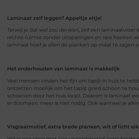
Laminaat zelf leggen? Appeltje eitje!
Terwijl je dat wel zou denken, zelf een laminaatvloer l
rechte ruimte zonder uitsparingen en rare hoeken wil
laminaat hoef je allen de planken op maat te zagen e
Het onderhouden van laminaat is makkelijk
Veel mensen vinden het fijn om tapijt in huis te hebb
ontzetten moeilijk om het tapijt goed schoon te hou
schoenen door het huis loopt. Daarom is laminaat ee
er doorheen, meer is niet nodig. Ook wanneer je aller
Visgraatmotief, extra brede planken, wit of licht ei
Wil je een vloer met een visgraatmotief, extra brede p