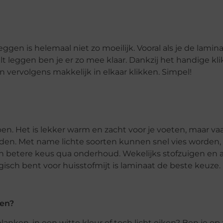
eggen is helemaal niet zo moeilijk. Vooral als je de lamin
t leggen ben je er zo mee klaar. Dankzij het handige k
n vervolgens makkelijk in elkaar klikken. Simpel!
en. Het is lekker warm en zacht voor je voeten, maar vaa
den. Met name lichte soorten kunnen snel vies worden, 
n betere keus qua onderhoud. Wekelijks stofzuigen en a
gisch bent voor huisstofmijt is laminaat de beste keuze.
ken?
lanken, in een witte kleur of toch licht eiken? Ben je op