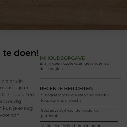
 te doen!
INHOUDSOPGAVE
Er zijn geen kopteksten gevonden op
deze pagina.
die er zijn
naast zijn er
RECENTE BERICHTEN
lairste soorten
Slangklemmen die standhouden bij
kou, warmte en vocht
 eenvoudig in
n kun je er nog
Sportieve stijl voor de moderne
 voor een
garderobe
Veilig en efficiënt boren in beton