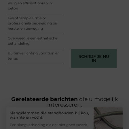
en begin met het delen
Veilig en efficiënt boren in
van jouw unieke
beton
perspectief. Jouw
woorden kunnen
Fysiotherapie Ermelo:
informeren, inspireren,
professionele begeleiding bij
vermaken en verbinden –
herstel en beweging
ze verdienen het om
gehoord te worden!
Overweeg je een esthetische
behandeling
Buitenverlichting voor tuin en
SCHRIJF JE NU
terras
IN
Gerelateerde berichten
die u mogelijk
interesseren.
Slangklemmen die standhouden bij kou,
warmte en vocht
Een slangverbinding die net niet goed vastzit,