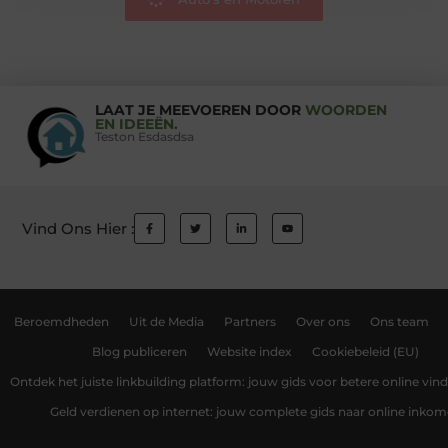
LAAT JE MEEVOEREN DOOR
WOORDEN
EN IDEEËN.
Teston Esdasdsa
Vind Ons Hier :
Beroemdheden
Uit de Media
Partners
Over ons
Ons team
Blog publiceren
Website index
Cookiebeleid (EU)
Ontdek het juiste linkbuilding platform: jouw gids voor betere online vin
Geld verdienen op internet: jouw complete gids naar online inko