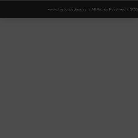
www.testonesdasdsa.nl.
All Rights Reserved © 2025