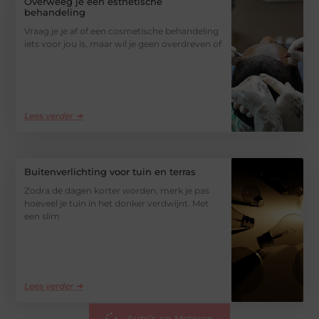
Overweeg je een esthetische
behandeling
Vraag je je af of een cosmetische behandeling
iets voor jou is, maar wil je geen overdreven of
Lees verder ➜
Buitenverlichting voor tuin en terras
Zodra de dagen korter worden, merk je pas
hoeveel je tuin in het donker verdwijnt. Met
een slim
Lees verder ➜
Auto’s en Motoren