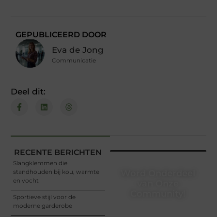
GEPUBLICEERD DOOR
Eva de Jong
Communicatie
Deel dit:
RECENTE BERICHTEN
Slangklemmen die
standhouden bij kou, warmte
Word Onderdeel
en vocht
van Onze
Community!
Sportieve stijl voor de
moderne garderobe
Registreer je vandaag nog