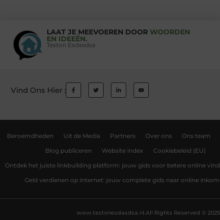
LAAT JE MEEVOEREN DOOR
WOORDEN
EN IDEEËN.
Teston Esdasdsa
Vind Ons Hier :
Beroemdheden
Uit de Media
Partners
Over ons
Ons team
Blog publiceren
Website index
Cookiebeleid (EU)
Ontdek het juiste linkbuilding platform: jouw gids voor betere online vin
Geld verdienen op internet: jouw complete gids naar online inko
www.testonesdasdsa.nl.
All Rights Reserved © 2025