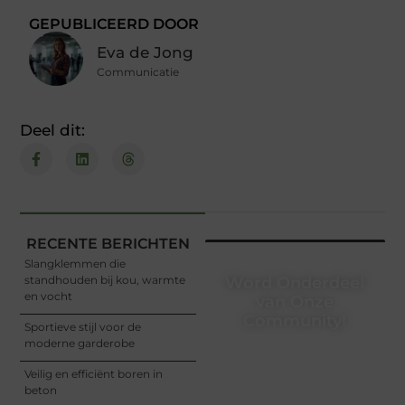
GEPUBLICEERD DOOR
Eva de Jong
Communicatie
Deel dit:
RECENTE BERICHTEN
Slangklemmen die
standhouden bij kou, warmte
Word Onderdeel
en vocht
van Onze
Community!
Sportieve stijl voor de
moderne garderobe
Registreer je vandaag nog
en begin met het delen
Veilig en efficiënt boren in
van jouw unieke
beton
perspectief. Jouw