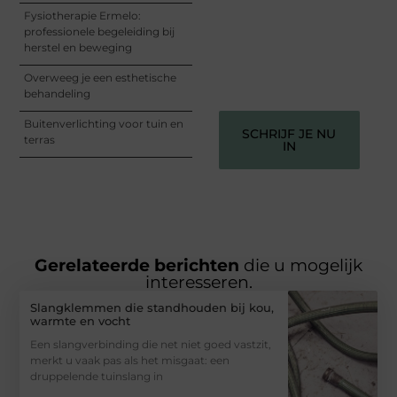
woorden kunnen
Fysiotherapie Ermelo:
informeren, inspireren,
professionele begeleiding bij
vermaken en verbinden –
herstel en beweging
ze verdienen het om
gehoord te worden!
Overweeg je een esthetische
behandeling
Buitenverlichting voor tuin en
SCHRIJF JE NU
terras
IN
Gerelateerde berichten
die u mogelijk
interesseren.
Slangklemmen die standhouden bij kou,
warmte en vocht
Een slangverbinding die net niet goed vastzit,
merkt u vaak pas als het misgaat: een
druppelende tuinslang in