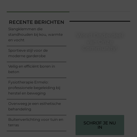
RECENTE BERICHTEN
Slangklemmen die
standhouden bij kou, warmte
Word Onderdeel
en vocht
van Onze
Community!
Sportieve stijl voor de
moderne garderobe
Registreer je vandaag nog
en begin met het delen
Veilig en efficiënt boren in
van jouw unieke
beton
perspectief. Jouw
woorden kunnen
Fysiotherapie Ermelo:
informeren, inspireren,
professionele begeleiding bij
vermaken en verbinden –
herstel en beweging
ze verdienen het om
gehoord te worden!
Overweeg je een esthetische
behandeling
Buitenverlichting voor tuin en
SCHRIJF JE NU
terras
IN