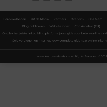
Beroemdheden
Uit de Media
Partners
Over ons
Ons team
Blog publiceren
Website index
Cookiebeleid (EU)
Ontdek het juiste linkbuilding platform: jouw gids voor betere online vin
Geld verdienen op internet: jouw complete gids naar online inko
www.testonesdasdsa.nl.
All Rights Reserved © 2025