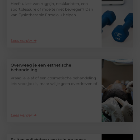
Heeft u last van rugpijn, nekklachten, een
sportblessure of moeite met bewegen? Dan
kan Fysiotherapie Ermelo u helpen
Lees verder ➜
Overweeg je een esthetische
behandeling
Vraag je je af of een cosmetische behandeling
iets voor jou is, maar wil je geen overdreven of
Lees verder ➜
Buitenverlichting voor tuin en terras