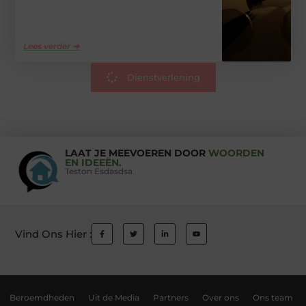
Lees verder ➜
Dienstverlening
LAAT JE MEEVOEREN DOOR
WOORDEN
EN IDEEËN.
Teston Esdasdsa
Vind Ons Hier :
Beroemdheden
Uit de Media
Partners
Over ons
Ons team