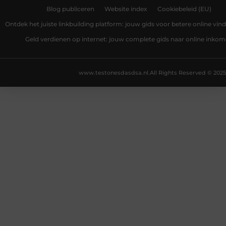
Blog publiceren
Website index
Cookiebeleid (EU)
Ontdek het juiste linkbuilding platform: jouw gids voor betere online vin
Geld verdienen op internet: jouw complete gids naar online inko
www.testonesdasdsa.nl.
All Rights Reserved © 2025