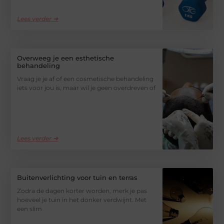
Lees verder ➜
Overweeg je een esthetische
behandeling
Vraag je je af of een cosmetische behandeling
iets voor jou is, maar wil je geen overdreven of
Lees verder ➜
Buitenverlichting voor tuin en terras
Zodra de dagen korter worden, merk je pas
hoeveel je tuin in het donker verdwijnt. Met
een slim