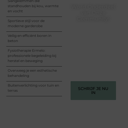
Slangklemmen die
standhouden bij kou, warmte
Word Onderdeel
en vocht
van Onze
Community!
Sportieve stijl voor de
moderne garderobe
Registreer je vandaag nog
en begin met het delen
Veilig en efficiënt boren in
van jouw unieke
beton
perspectief. Jouw
woorden kunnen
Fysiotherapie Ermelo:
informeren, inspireren,
professionele begeleiding bij
vermaken en verbinden –
herstel en beweging
ze verdienen het om
gehoord te worden!
Overweeg je een esthetische
behandeling
Buitenverlichting voor tuin en
SCHRIJF JE NU
terras
IN