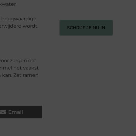
verbinden – ze verdienen het om
ekwater
gehoord te worden!
st hoogwaardige
erwijderd wordt,
SCHRIJF JE NU IN
voor zorgen dat
mmel het vaakst
n kan. Zet ramen
Email