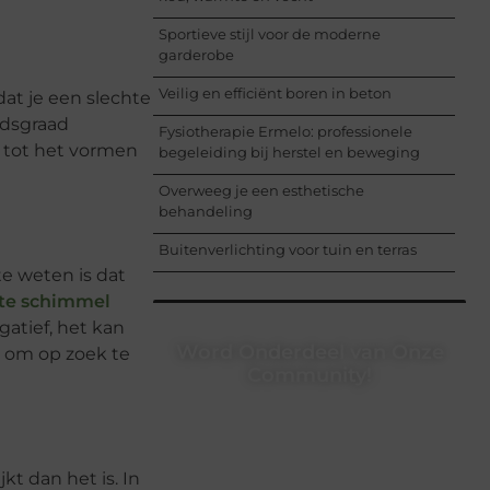
Sportieve stijl voor de moderne
garderobe
Veilig en efficiënt boren in beton
at je een slechte
idsgraad
Fysiotherapie Ermelo: professionele
n tot het vormen
begeleiding bij herstel en beweging
Overweeg je een esthetische
behandeling
Buitenverlichting voor tuin en terras
te weten is dat
te schimmel
gatief, het kan
Word Onderdeel van Onze
 om op zoek te
Community!
Registreer je vandaag nog en begin
met het delen van jouw unieke
perspectief. Jouw woorden kunnen
informeren, inspireren, vermaken en
t dan het is. In