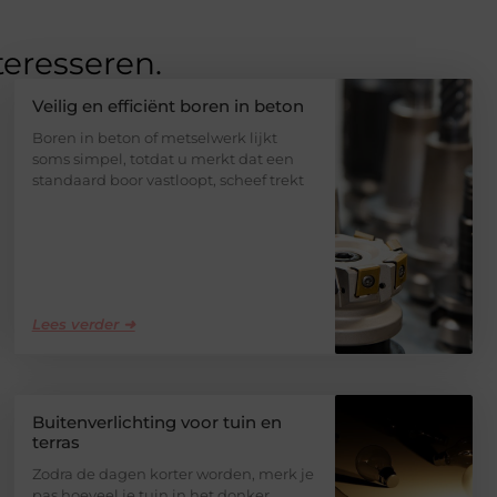
teresseren.
Veilig en efficiënt boren in beton
Boren in beton of metselwerk lijkt
soms simpel, totdat u merkt dat een
standaard boor vastloopt, scheef trekt
Lees verder ➜
Buitenverlichting voor tuin en
terras
Zodra de dagen korter worden, merk je
pas hoeveel je tuin in het donker