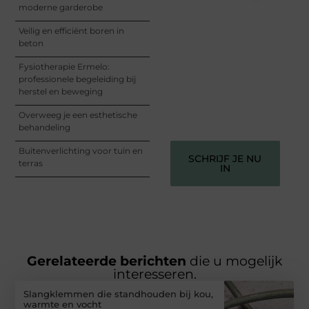
moderne garderobe
Registreer je vandaag nog
en begin met het delen
Veilig en efficiënt boren in
van jouw unieke
beton
perspectief. Jouw
woorden kunnen
Fysiotherapie Ermelo:
informeren, inspireren,
professionele begeleiding bij
vermaken en verbinden –
herstel en beweging
ze verdienen het om
gehoord te worden!
Overweeg je een esthetische
behandeling
Buitenverlichting voor tuin en
SCHRIJF JE NU
terras
IN
Gerelateerde berichten
die u mogelijk
interesseren.
Slangklemmen die standhouden bij kou,
warmte en vocht