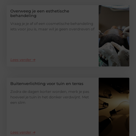
Overweeg je een esthetische
behandeling
Vraag je je af of een cosmetische behandeling
iets voor jou is, maar wil je geen overdreven of
Lees verder ➜
Buitenverlichting voor tuin en terras
Zodra de dagen korter worden, merk je pas
hoeveel je tuin in het donker verdwijnt. Met
een slim
Lees verder ➜