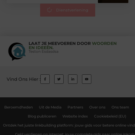
Dienstverlening
LAAT JE MEEVOEREN DOOR
WOORDEN
EN IDEEËN.
Teston Esdasdsa
Vind Ons Hier :
Beroemdheden
Uit de Media
Partners
Over ons
Ons team
Blog publiceren
Website index
Cookiebeleid (EU)
Ontdek het juiste linkbuilding platform: jouw gids voor betere online vin
Geld verdienen op internet: jouw complete gids naar online inko