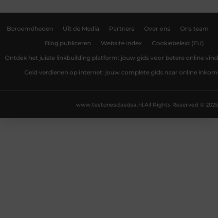
Beroemdheden
Uit de Media
Partners
Over ons
Ons team
Blog publiceren
Website index
Cookiebeleid (EU)
Ontdek het juiste linkbuilding platform: jouw gids voor betere online vin
Geld verdienen op internet: jouw complete gids naar online inko
www.testonesdasdsa.nl.
All Rights Reserved © 2025