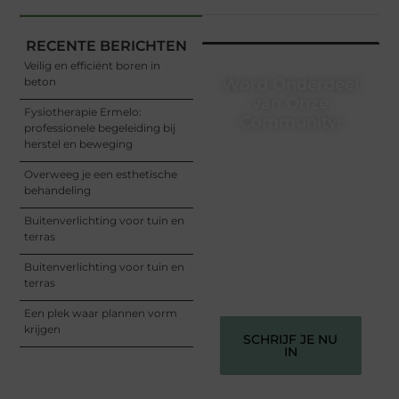
RECENTE BERICHTEN
Veilig en efficiënt boren in
beton
Word Onderdeel
van Onze
Fysiotherapie Ermelo:
Community!
professionele begeleiding bij
herstel en beweging
Registreer je vandaag nog
en begin met het delen
Overweeg je een esthetische
van jouw unieke
behandeling
perspectief. Jouw
woorden kunnen
Buitenverlichting voor tuin en
informeren, inspireren,
terras
vermaken en verbinden –
ze verdienen het om
Buitenverlichting voor tuin en
gehoord te worden!
terras
Een plek waar plannen vorm
krijgen
SCHRIJF JE NU
IN