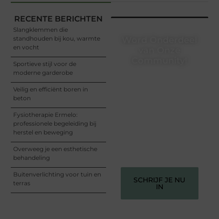
RECENTE BERICHTEN
Slangklemmen die
standhouden bij kou, warmte
Word Onderdeel
en vocht
van Onze
Community!
Sportieve stijl voor de
moderne garderobe
Registreer je vandaag nog
en begin met het delen
Veilig en efficiënt boren in
van jouw unieke
beton
perspectief. Jouw
woorden kunnen
Fysiotherapie Ermelo:
informeren, inspireren,
professionele begeleiding bij
vermaken en verbinden –
herstel en beweging
ze verdienen het om
gehoord te worden!
Overweeg je een esthetische
behandeling
Buitenverlichting voor tuin en
SCHRIJF JE NU
terras
IN