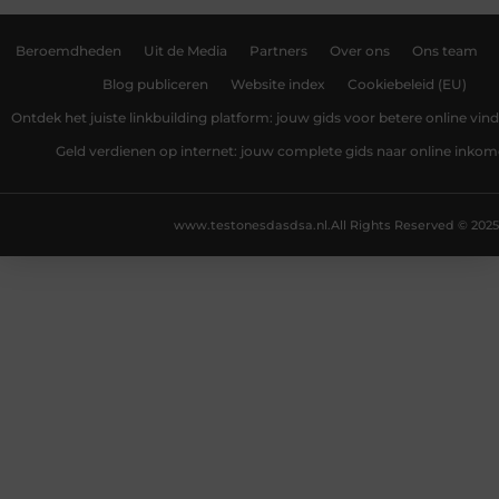
Beroemdheden
Uit de Media
Partners
Over ons
Ons team
Blog publiceren
Website index
Cookiebeleid (EU)
Ontdek het juiste linkbuilding platform: jouw gids voor betere online vin
Geld verdienen op internet: jouw complete gids naar online inko
www.testonesdasdsa.nl.
All Rights Reserved © 2025