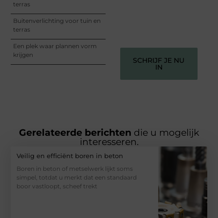
informeren, inspireren,
terras
vermaken en verbinden –
ze verdienen het om
Buitenverlichting voor tuin en
gehoord te worden!
terras
Een plek waar plannen vorm
krijgen
SCHRIJF JE NU
IN
Gerelateerde berichten
die u mogelijk
interesseren.
Veilig en efficiënt boren in beton
Boren in beton of metselwerk lijkt soms
simpel, totdat u merkt dat een standaard
boor vastloopt, scheef trekt