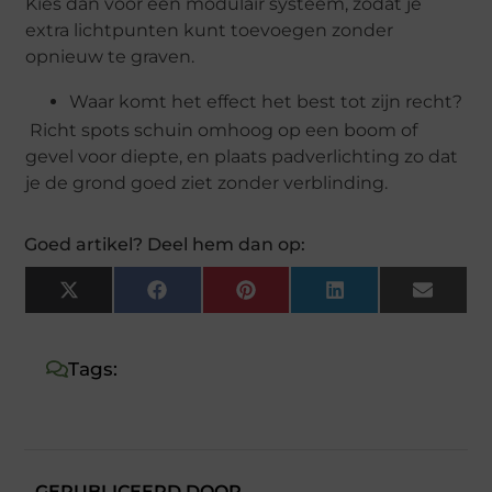
Kies dan voor een modulair systeem, zodat je
extra lichtpunten kunt toevoegen zonder
opnieuw te graven.
Waar komt het effect het best tot zijn recht?
Richt spots schuin omhoog op een boom of
gevel voor diepte, en plaats padverlichting zo dat
je de grond goed ziet zonder verblinding.
Goed artikel? Deel hem dan op:
X
Facebook
Pinterest
LinkedIn
Email
(Twitter)
Tags:
GEPUBLICEERD DOOR