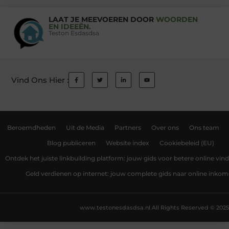
LAAT JE MEEVOEREN DOOR
WOORDEN
EN IDEEËN.
Teston Esdasdsa
Vind Ons Hier :
Beroemdheden
Uit de Media
Partners
Over ons
Ons team
Blog publiceren
Website index
Cookiebeleid (EU)
Ontdek het juiste linkbuilding platform: jouw gids voor betere online vin
Geld verdienen op internet: jouw complete gids naar online inko
www.testonesdasdsa.nl.
All Rights Reserved © 2025