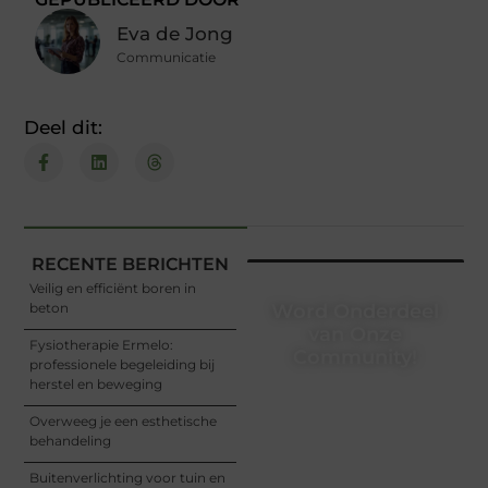
Eva de Jong
Communicatie
Deel dit:
RECENTE BERICHTEN
Veilig en efficiënt boren in
beton
Word Onderdeel
van Onze
Fysiotherapie Ermelo:
Community!
professionele begeleiding bij
herstel en beweging
Registreer je vandaag nog
en begin met het delen
Overweeg je een esthetische
van jouw unieke
behandeling
perspectief. Jouw
woorden kunnen
Buitenverlichting voor tuin en